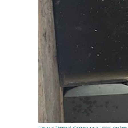
La protection du climat grâce au
des appareils frigorifiques
20 ans d’essais batch «SwicoMi
Recyclage des câbles
Recyclage des modules photovol
Suisse
Recyclage des cigarettes électro
PFAS