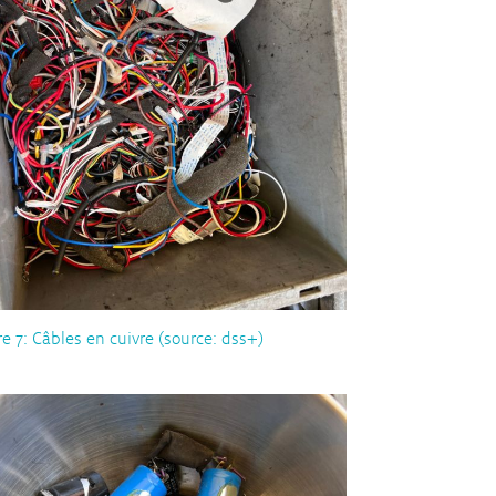
re 7: Câbles en cuivre (source: dss+)