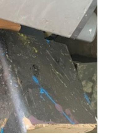
suisses et
tion