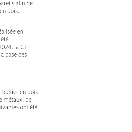
areils afin de
en bois.
éalisée en
 été
2024, la CT
la base des
 boîtier en bois
de métaux, de
uivantes ont été