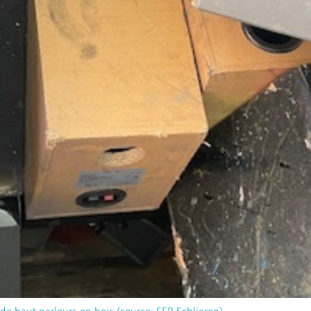
 recyclage
Comparaison entre les systèmes 
européens de recyclage des DEEE
x»
Transformation réglementaire
Préparation en vue de la réutilisa
taïques en
ReUse
Swiss PV Circle
niques
Auteurs 2026