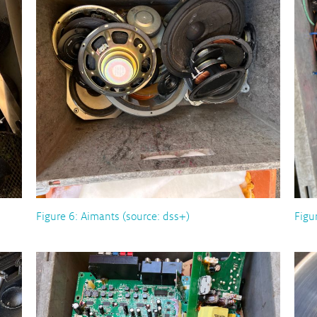
Figure 6: Aimants (source: dss+)
Figu