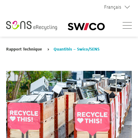
Français
Menu
Rapport Technique
>
Quantités – Swico/SENS
Rapport Technique 2026
Portrait des systèmes de recyclage
Archives
Contact