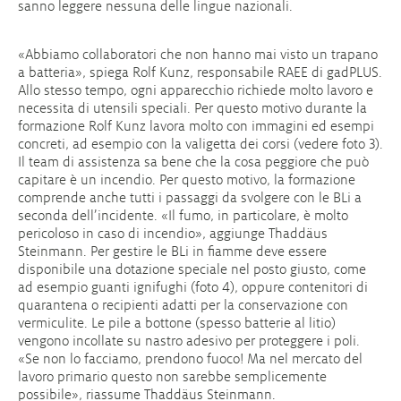
sanno leggere nessuna delle lingue nazionali.
«Abbiamo collaboratori che non hanno mai visto un trapano
a batteria», spiega Rolf Kunz, responsabile RAEE di gadPLUS.
Allo stesso tempo, ogni apparecchio richiede molto lavoro e
necessita di utensili speciali. Per questo motivo durante la
formazione Rolf Kunz lavora molto con immagini ed esempi
concreti, ad esempio con la valigetta dei corsi (vedere foto 3).
Il team di assistenza sa bene che la cosa peggiore che può
capitare è un incendio. Per questo motivo, la formazione
comprende anche tutti i passaggi da svolgere con le BLi a
seconda dell’incidente. «Il fumo, in particolare, è molto
pericoloso in caso di incendio», aggiunge Thaddäus
Steinmann. Per gestire le BLi in fiamme deve essere
disponibile una dotazione speciale nel posto giusto, come
ad esempio guanti ignifughi (foto 4), oppure contenitori di
quarantena o recipienti adatti per la conservazione con
vermiculite. Le pile a bottone (spesso batterie al litio)
vengono incollate su nastro adesivo per proteggere i poli.
«Se non lo facciamo, prendono fuoco! Ma nel mercato del
lavoro primario questo non sarebbe semplicemente
possibile», riassume Thaddäus Steinmann.