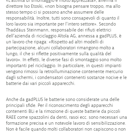
«L’attività di smontaggio è molto apprezzata», afferma il
direttore Iso Etoski, «non bisogna pensare troppo, ma allo
stesso tempo ci si possono anche assumere delle
responsabilità. Inoltre, tutti sono consapevoli di quanto il
loro lavoro sia importante per l’intero settore». Secondo
Thaddäus Steinmann, responsabile dei rifiuti elettrici
dell’azienda di riciclaggio Altola AG, annessa a gadPLUS, è
un lavoro che ripaga: «Rispetto ad altri modelli di
partecipazione, alcuni collaboratori rimangono molto a
lungo, il che si riflette positivamente sulla qualità del
lavoro». In effetti, le diverse fasi di smontaggio sono molto
importanti pel riciclaggio. In particolare, in questi impianti
vengono rimossi la retroilluminazione contenente mercurio
dagli schermi, i condensatori contenenti sostanze nocive e le
batterie dai vari piccoli apparecchi.
Anche da gadPLUS le batterie sono considerate una delle
principali sfide. Per il riconoscimento degli apparecchi
contenenti BLi e la rimozione di queste batterie da piccoli
RAEE come spazzolini da denti, rasoi ecc. sono necessari una
formazione precisa e un notevole lavoro di sensibilizzazione.
Non è facile quando molti collaboratori non capiscono o non