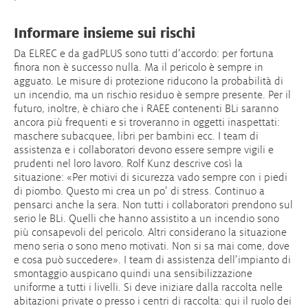
Informare insieme sui rischi
Da ELREC e da gadPLUS sono tutti d’accordo: per fortuna
finora non è successo nulla. Ma il pericolo è sempre in
agguato. Le misure di protezione riducono la probabilità di
un incendio, ma un rischio residuo è sempre presente. Per il
futuro, inoltre, è chiaro che i RAEE contenenti BLi saranno
ancora più frequenti e si troveranno in oggetti inaspettati:
maschere subacquee, libri per bambini ecc. I team di
assistenza e i collaboratori devono essere sempre vigili e
prudenti nel loro lavoro. Rolf Kunz descrive così la
situazione: «Per motivi di sicurezza vado sempre con i piedi
di piombo. Questo mi crea un po’ di stress. Continuo a
pensarci anche la sera. Non tutti i collaboratori prendono sul
serio le BLi. Quelli che hanno assistito a un incendio sono
più consapevoli del pericolo. Altri considerano la situazione
meno seria o sono meno motivati. Non si sa mai come, dove
e cosa può succedere». I team di assistenza dell’impianto di
smontaggio auspicano quindi una sensibilizzazione
uniforme a tutti i livelli. Si deve iniziare dalla raccolta nelle
abitazioni private o presso i centri di raccolta: qui il ruolo dei