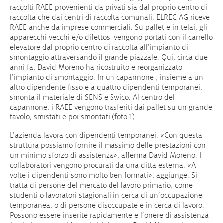
raccolti RAEE provenienti da privati sia dal proprio centro di
raccolta che dai centri di raccolta comunali. ELREC AG riceve
RAEE anche da imprese commerciali. Su pallet e in telai, gli
apparecchi vecchi e/o difettosi vengono portati con il carrello
elevatore dal proprio centro di raccolta all’impianto di
smontaggio attraversando il grande piazzale. Qui, circa due
anni fa, David Moreno ha ricostruito e reorganizzato
l’impianto di smontaggio. In un capannone , insieme a un
altro dipendente fisso e a quattro dipendenti temporanei,
smonta il materiale di SENS e Swico. Al centro del
capannone, i RAEE vengono trasferiti dai pallet su un grande
tavolo, smistati e poi smontati (foto 1).
L’azienda lavora con dipendenti temporanei. «Con questa
struttura possiamo fornire il massimo delle prestazioni con
un minimo sforzo di assistenza», afferma David Moreno. I
collaboratori vengono procurati da una ditta esterna. «A
volte i dipendenti sono molto ben formati», aggiunge. Si
tratta di persone del mercato del lavoro primario, come
studenti o lavoratori stagionali in cerca di un’occupazione
temporanea, o di persone disoccupate e in cerca di lavoro.
Possono essere inserite rapidamente e l’onere di assistenza