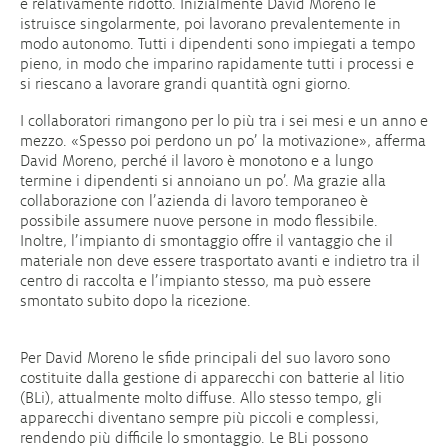
è relativamente ridotto. Inizialmente David Moreno le
istruisce singolarmente, poi lavorano prevalentemente in
modo autonomo. Tutti i dipendenti sono impiegati a tempo
pieno, in modo che imparino rapidamente tutti i processi e
si riescano a lavorare grandi quantità ogni giorno.
I collaboratori rimangono per lo più tra i sei mesi e un anno e
mezzo. «Spesso poi perdono un po’ la motivazione», afferma
David Moreno, perché il lavoro è monotono e a lungo
termine i dipendenti si annoiano un po’. Ma grazie alla
collaborazione con l’azienda di lavoro temporaneo è
possibile assumere nuove persone in modo flessibile.
Inoltre, l’impianto di smontaggio offre il vantaggio che il
materiale non deve essere trasportato avanti e indietro tra il
centro di raccolta e l’impianto stesso, ma può essere
smontato subito dopo la ricezione.
Per David Moreno le sfide principali del suo lavoro sono
costituite dalla gestione di apparecchi con batterie al litio
(BLi), attualmente molto diffuse. Allo stesso tempo, gli
apparecchi diventano sempre più piccoli e complessi,
rendendo più difficile lo smontaggio. Le BLi possono