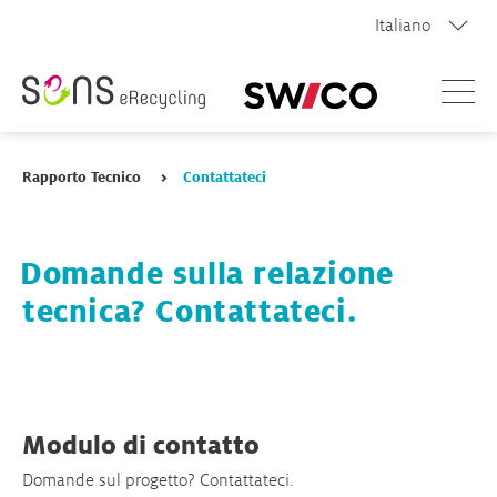
Italiano
Menù
Rapporto Tecnico
>
Contattateci
Rapporto Tecnico 2026
Domande sulla relazione
tecnica? Contattateci.
Ritratto dei sistemi di riciclaggio
Archivio
Modulo di contatto
Contattateci
Domande sul progetto? Contattateci.