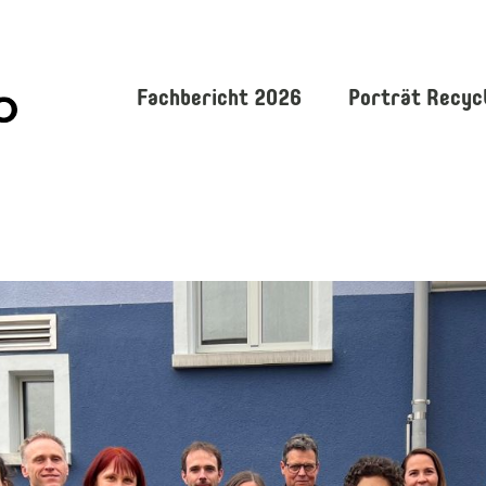
Fachbericht 2026
Porträt Recyc
Vom Kleinbrand zum Grossereign
25
Delegierter Vollzug VREG
Stakeholder: Leistungen und Per