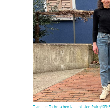
Klimaschutz durch Kühlgeräterec
20 Jahre «SwicoMix»
Recycling von Kabeln
Recycling von Photovoltaikmodul
Schweiz
Recycling von E-Zigaretten
PFAS
Team der Technischen Kommission Swico/SENS