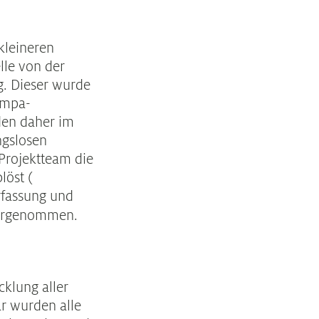
kleineren
lle von der
. Dieser wurde
Empa-
den daher im
ngslosen
 Projektteam die
löst (
rfassung und
 vorgenommen.
cklung aller
ar wurden alle