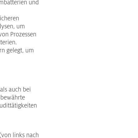
mbatterien und
sicheren
alysen, um
 von Prozessen
terien.
rn gelegt, um
als auch bei
 bewährte
dittätigkeiten
von links nach