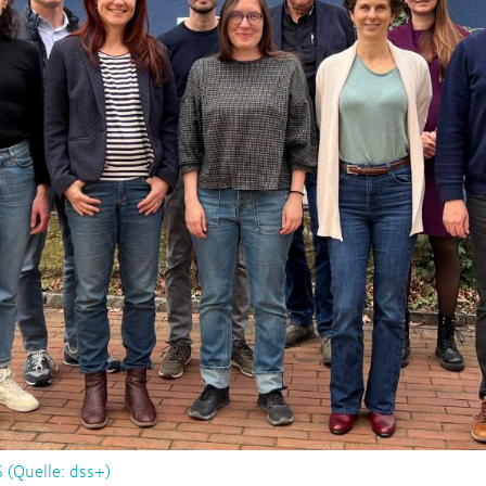
ycling
Vergleich Schweiz und EU
Regulatorische Transformation
Vorbereitung zur Wiederverwen
en in der
ReUse
Swiss PV Circle
Autor:innen 2026
 (Quelle: dss+)